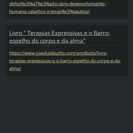
defini%c3%a7%c3%a3o-sbre-desenvolvimento-
humano-catartico-e-terap%c3%aautico/
Livro " Terapias Expressivas e o Barro:
espelho do corpo e da alma"
https://www.joaoluisbucho.com/products/livro-
terapias-expressivas-e-o-barro-espelho-do-corpo-e-da-
alma/