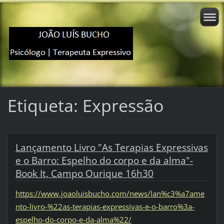
Etiqueta: Expressão
Lançamento Livro "As Terapias Expressivas
e o Barro: Espelho do corpo e da alma"-
Book It, Campo Ourique 16h30
https://www.joaoluisbucho.com/news/lan%c3%a7ame
nto-livro-%22as-terapias-expressivas-e-o-barro%3a-
espelho-do-corpo-e-da-alma%22/